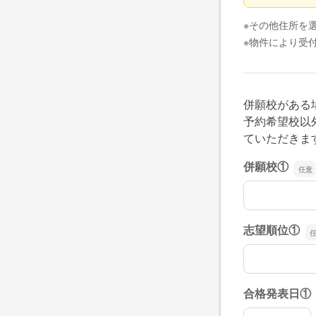
※その他住所を
※物件により受
併願校がある
予約希望校以
ていただきま
併願校①
併願校①
志望順位①
志望順位①
合格発表日①