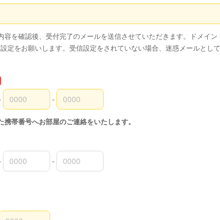
スの確認用
内容を確認後、受付完了のメールを送信させていただきます。ドメイン「@t
」の受信設定をお願いします。受信設定をされていない場合、迷惑メールとし
-
-
外局番
内局番
入者番号
た携帯番号へお部屋のご連絡をいたします。
-
-
外局番
内局番
入者番号