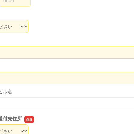
3桁
4桁
ビル名
送付先住所
送付先住所