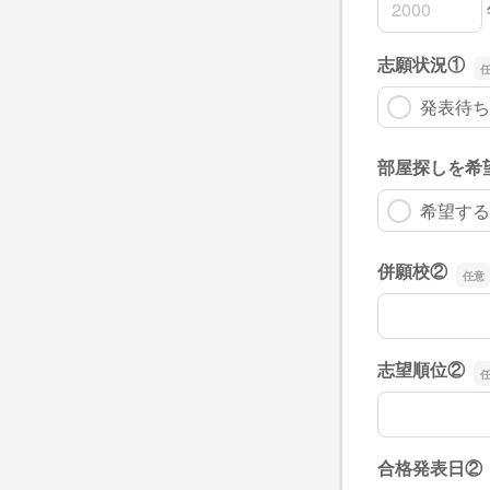
合格発表日①
合格発表日①
合格発表日①
志願状況①
発表待ち
部屋探しを希
希望する
併願校②
併願校②
志望順位②
志望順位②
合格発表日②