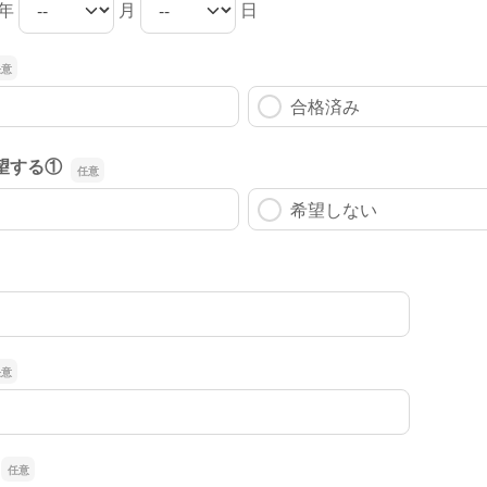
年
月
日
の年
の月
の日
合格済み
望する①
希望しない