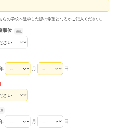
ちらの学校へ進学した際の希望となるかご記入ください。
望順位
望順位
年
月
日
年
月
日
年
月
日