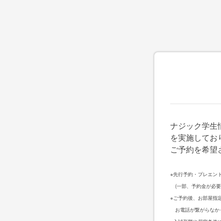
ナジック学生
を実施してお
ご予約を希望
※先行予約・プレエン
(一部、予約金が必要
※ご予約後、お部屋指
お電話が繋がらなかっ