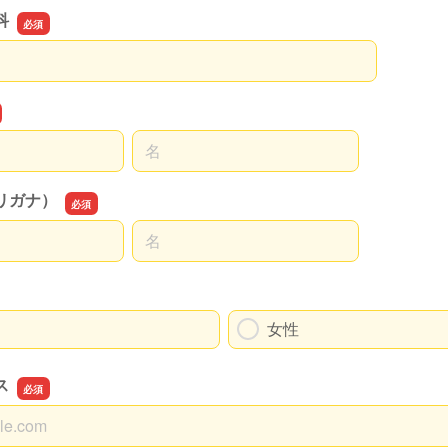
科
科
名前の名
リガナ）
名前の名
女性
ス
ス