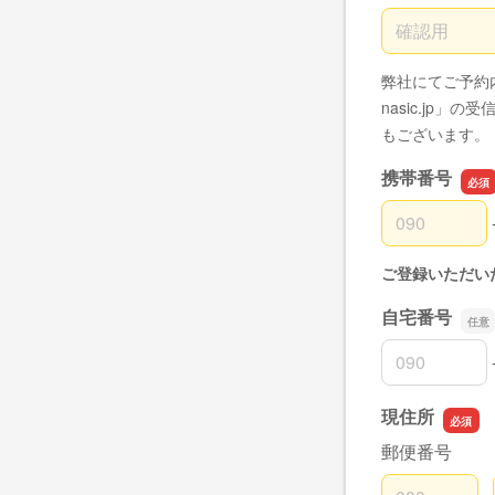
メールアドレ
弊社にてご予約
nasic.jp
もございます。
携帯番号
携帯番号の市
携帯番号の市
携帯番号の加
ご登録いただい
自宅番号
自宅番号の市
自宅番号の市
自宅番号の加
現住所
郵便番号